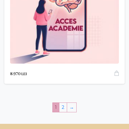
8.970
lei
1
2
→